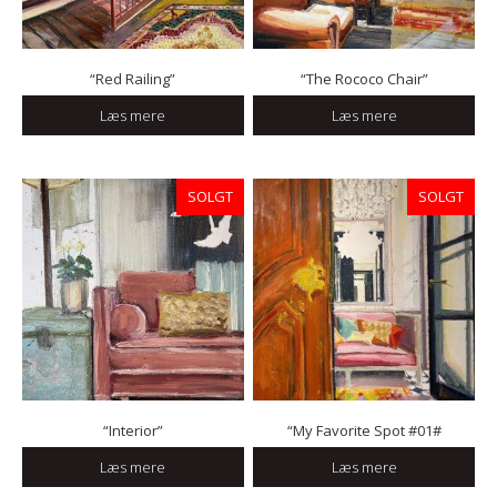
“Red Railing”
“The Rococo Chair”
Læs mere
Læs mere
SOLGT
SOLGT
“Interior”
“My Favorite Spot #01#
Læs mere
Læs mere