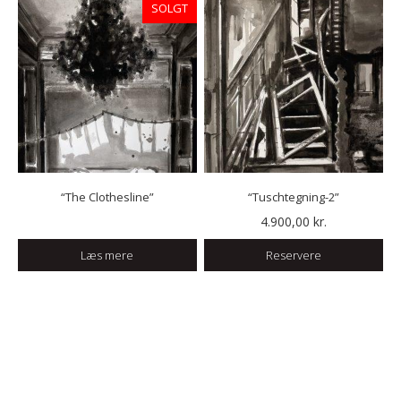
SOLGT
“The Clothesline”
“Tuschtegning-2”
4.900,00
kr.
Læs mere
Reservere