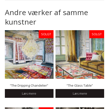
Andre værker af samme
kunstner
SOLGT
SOLGT
“The Dripping Chandelier”
“The Glass Table”
Læs mere
Læs mere