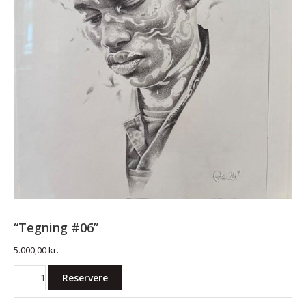
“Tegning #06”
5.000,00
kr.
"Tegning
Reservere
#06"
antal