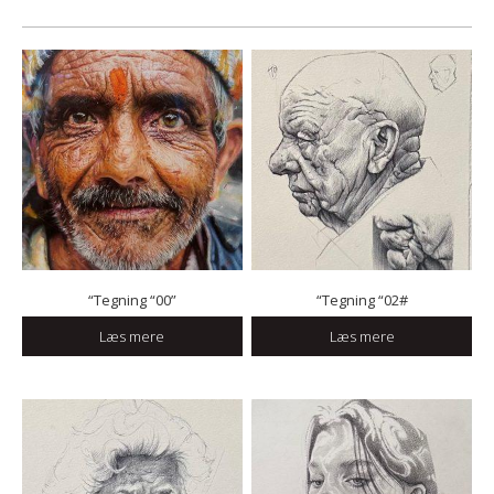
“Tegning “00”
“Tegning “02#
Læs mere
Læs mere