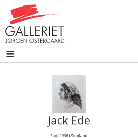
Videre
til
indhold
Jack Ede
Født 1996 i Skotland