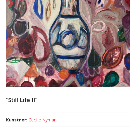
“Still Life II”
Cecilie Nyman