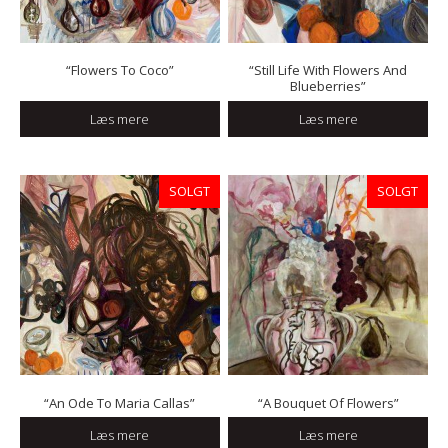
“Flowers To Coco”
“Still Life With Flowers And
Blueberries”
Læs mere
Læs mere
SOLGT
SOLGT
“An Ode To Maria Callas”
“A Bouquet Of Flowers”
Læs mere
Læs mere