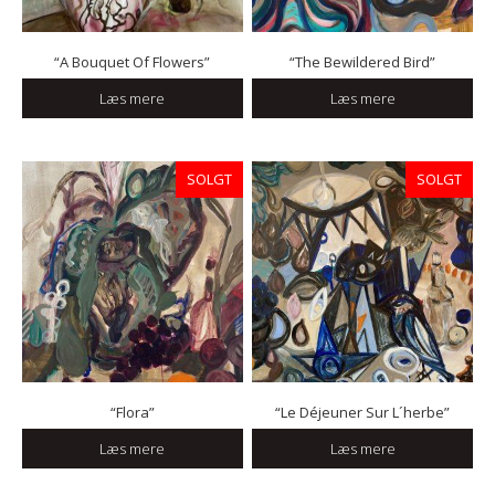
“A Bouquet Of Flowers”
“The Bewildered Bird”
Læs mere
Læs mere
SOLGT
SOLGT
“Flora”
“Le Déjeuner Sur L´herbe”
Læs mere
Læs mere