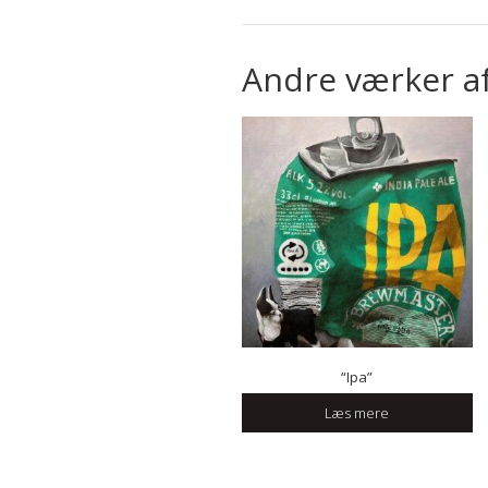
Andre værker a
“Ipa”
Læs mere