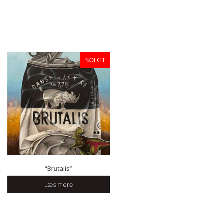
SOLGT
“Brutalis”
Læs mere