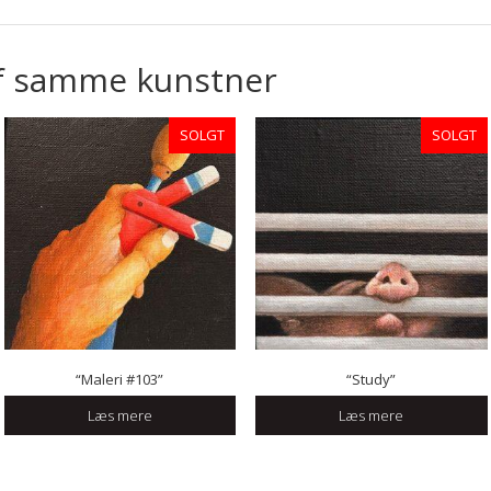
f samme kunstner
SOLGT
SOLGT
“Maleri #103”
“Study”
Læs mere
Læs mere