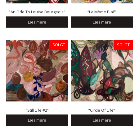
“An Ode To Louise Bourgeois”
“La Mòme Piaf”
Læs mere
Læs mere
SOLGT
SOLGT
“Still Life #2”
“Circle Of Life”
Læs mere
Læs mere