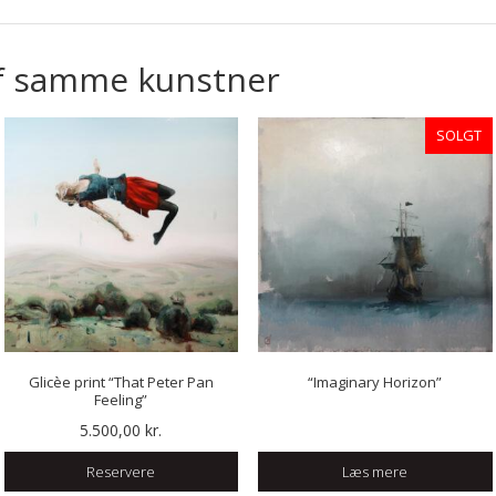
f samme kunstner
SOLGT
Glicèe print “That Peter Pan
“Imaginary Horizon”
Feeling”
5.500,00
kr.
Reservere
Læs mere