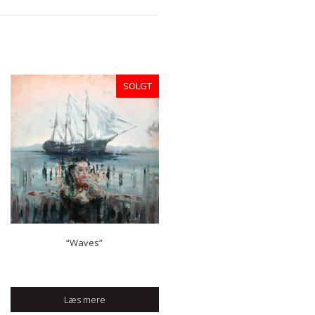
SOLGT
“Waves”
Læs mere