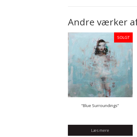
Andre værker a
SOLGT
“Blue Surroundings”
Læs mere