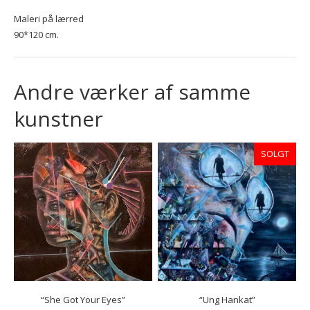
Maleri på lærred
90*120 cm.
Andre værker af samme
kunstner
SOLGT
“She Got Your Eyes”
“Ung Hankat”