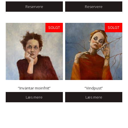
Reservere
Reservere
SOLGT
SOLGT
“Inväntar moinfriit”
“Vindpust”
Læs mere
Læs mere