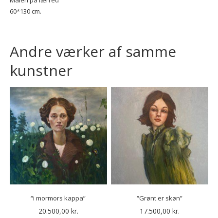
Maleri på lærred
60*130 cm.
Andre værker af samme
kunstner
“i mormors kappa”
“Grønt er skøn”
20.500,00
kr.
17.500,00
kr.