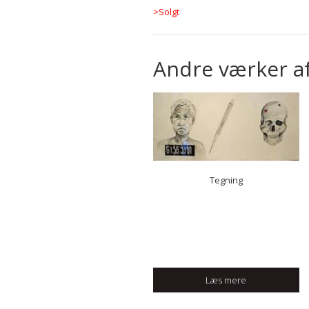
>Solgt
Andre værker a
Tegning
Læs mere