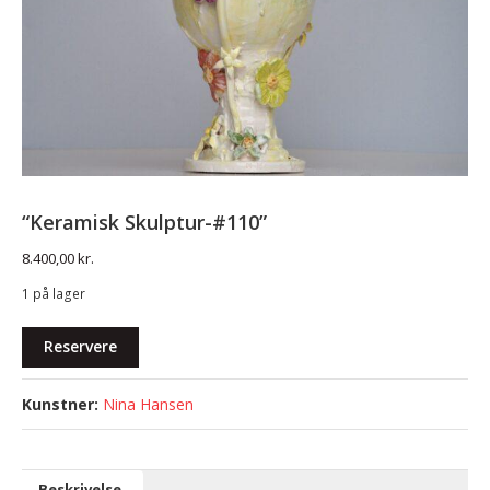
“Keramisk Skulptur-#110”
8.400,00
kr.
1 på lager
"Keramisk
Reservere
skulptur-
#110"
Nina Hansen
antal
Beskrivelse