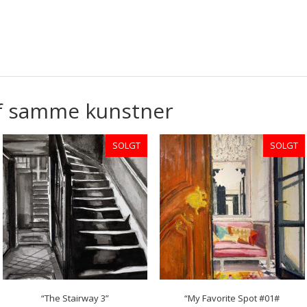
f samme kunstner
SOLGT
SOLGT
“The Stairway 3”
“My Favorite Spot #01#