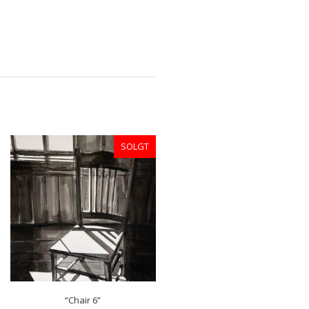
SOLGT
“Chair 6”