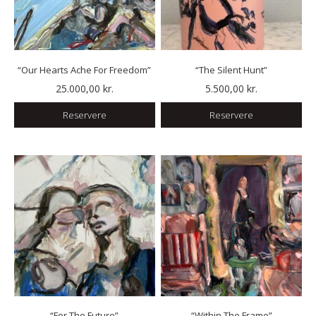
“Our Hearts Ache For Freedom”
“The Silent Hunt”
25.000,00
kr.
5.500,00
kr.
Reservere
Reservere
“For The Future”
“Within The Frame”