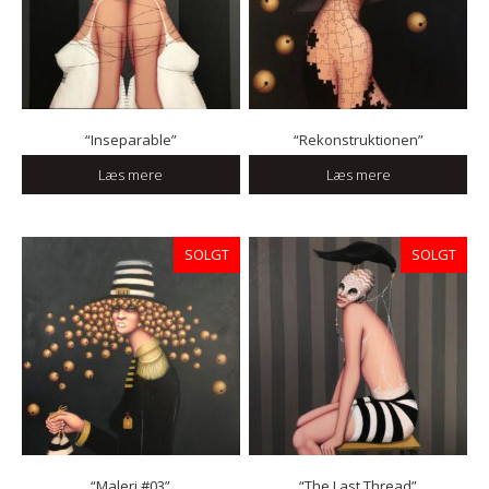
“Inseparable”
“Rekonstruktionen”
Læs mere
Læs mere
SOLGT
SOLGT
“Maleri #03”
“The Last Thread”