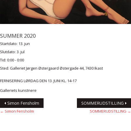
SUMMER 2020
Startdato:
13. jun
Slutdato:
3. jul
Tid:
0:00 - 0:00
Sted:
Galleriet Jørgen Østergaard Østergade 44, 7430 Ikast
FERNISERING LØRDAG DEN 13. JUNI KL. 14-17
Galleriets kunstnere
Indlægsnavigation
Simon Fensholm
SOMMERUDSTILLING
←
Simon Fensholm
SOMMERUDSTILLING
→