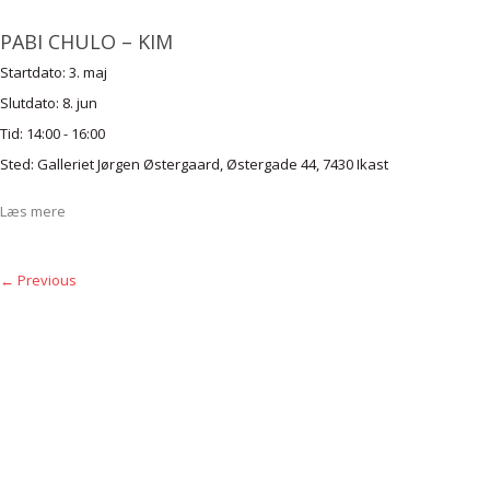
PABI CHULO – KIM
Startdato:
3. maj
Slutdato:
8. jun
Tid:
14:00 - 16:00
Sted:
Galleriet Jørgen Østergaard, Østergade 44, 7430 Ikast
Læs mere
← Previous
Galleriet Jørgen Østergaard -
Østergade 44 - 7430 Ikast